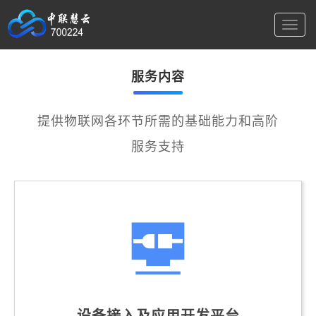
切
换
导
航
服务内容
提供物联网各环节所需的基础能力和高阶
服务支持