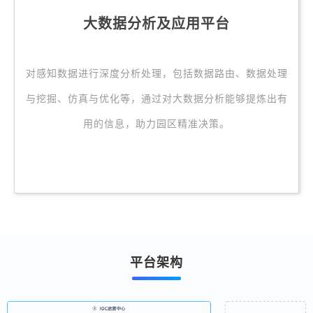
大数据分析及应用平台
对感知数据进行深度分析处理，包括数据路由、数据处理
与挖掘、仿真与优化等，通过对大数据分析能够提炼出有
用的信息，助力园区精准决策。
平台架构