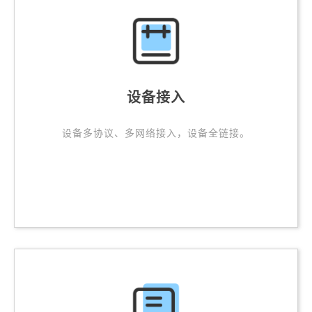
设备接入
设备多协议、多网络接入，设备全链接。