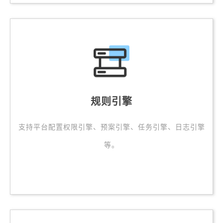
规则引擎
支持平台配置权限引擎、预案引擎、任务引擎、日志引擎
等。