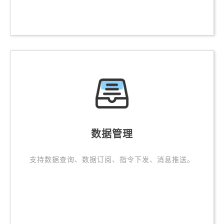
数据管理
支持数据查询、数据订阅、指令下发、消息推送。