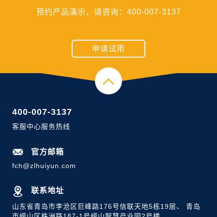
预约产品演示，请咨询：400-007-3137
申请试用
400-007-3137
客服中心服务热线
官方邮箱
fch@zlhuiyun.com
联系地址
山东省青岛市李沧区巨峰路176号信联天地5栋19层、 青岛
市崂山区株洲路187-1号崂山智慧产业园2号楼