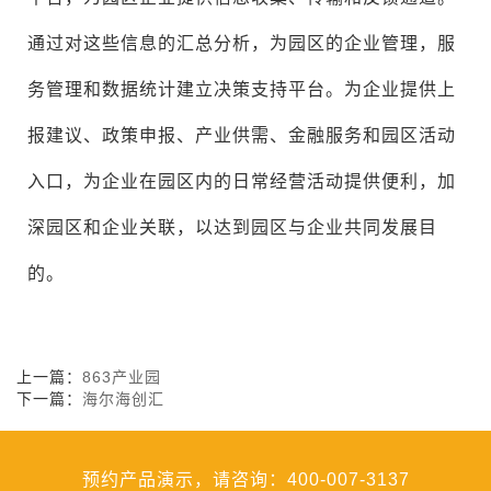
通过对这些信息的汇总分析，为园区的企业管理，服
务管理和数据统计建立决策支持平台。为企业提供上
报建议、政策申报、产业供需、金融服务和园区活动
入口，为企业在园区内的日常经营活动提供便利，加
深园区和企业关联，以达到园区与企业共同发展目
的。
上一篇：
863产业园
下一篇：
海尔海创汇
预约产品演示，请咨询：400-007-3137