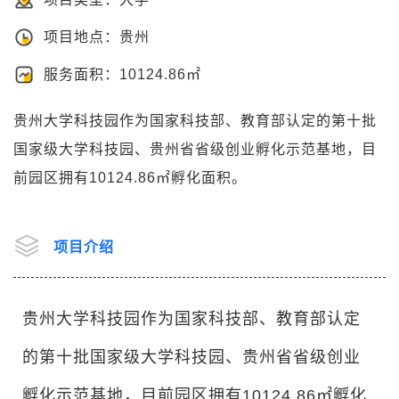
项目地点：贵州
服务面积：10124.86㎡
贵州大学科技园作为国家科技部、教育部认定的第十批
国家级大学科技园、贵州省省级创业孵化示范基地，目
前园区拥有10124.86㎡孵化面积。
项目介绍
贵州大学科技园作为国家科技部、教育部认定
的第十批国家级大学科技园、贵州省省级创业
孵化示范基地，目前园区拥有10124.86㎡孵化