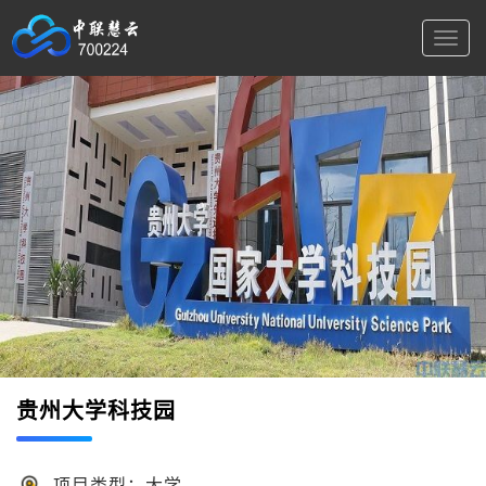
切
换
导
航
贵州大学科技园
项目类型：大学